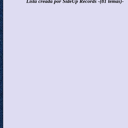
Lista creada por SideUp Records -(81 temas)-